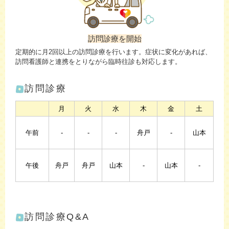
訪問診療を開始
定期的に月2回以上の訪問診療を行います。症状に変化があれば、
訪問看護師と連携をとりながら臨時往診も対応します。
訪問診療
月
火
水
木
金
土
午前
-
-
-
舟戸
-
山本
午後
舟戸
舟戸
山本
-
山本
-
訪問診療Q&A