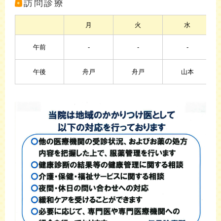
訪問診療
月
火
水
午前
-
-
-
午後
舟戸
舟戸
山本